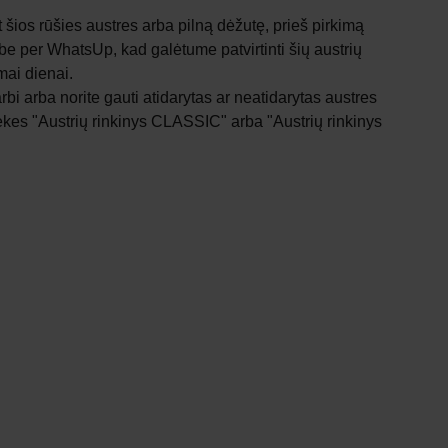
nt šios rūšies austres arba pilną dėžutę, prieš pirkimą
rbe per WhatsUp, kad galėtume patvirtinti šių austrių
mai dienai.
rbi arba norite gauti atidarytas ar neatidarytas austres
rekes "Austrių rinkinys CLASSIC" arba "Austrių rinkinys
 Vilnius