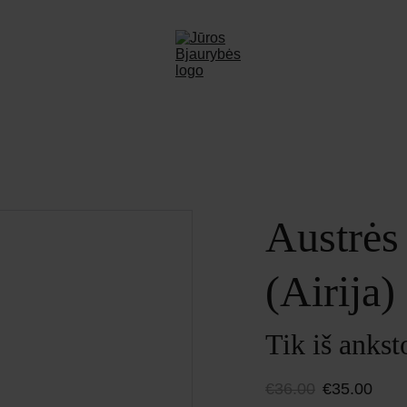
Austrė
(Airija)
Tik iš ankst
€36.00
€35.00