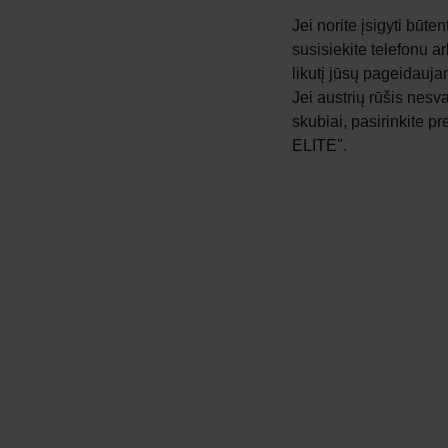
Jei norite įsigyti būte
susisiekite telefonu a
likutį jūsų pageidauja
Jei austrių rūšis nesva
skubiai, pasirinkite p
ELITE".
Susisiekime
Mūsų adresas
+37065611332
Saltoniškių g. 9,
info@jurosbjaurybes.lt
PC "Panorama"