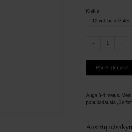
Kiekis
-
+
Pridėti į krepšelį
Auga 3-4 metus. Mėsing
populiariausia „Selfish
Austrių užsakym